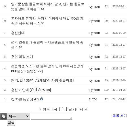
영어문장을 한글로 해석하지 말고, 단어는 한글로
cymon
9
52
2026-03-21
뜻을 알아야 하는 이유
혼자해도 되지만, 온라인 미팅에서 매일 주5회 계
cymon
59
2026-03-21
속 참석해서 하는 이유
훈련안내
cymon
7
73
2026-01-09
쓰기 연습할때 볼펜이나 샤프펜슬보다 연필이 좋
cymon
6
71
2025-12-27
은 이유
훈련 과정 소개
cymon
5
72
2025-12-27
초등학생 & 스피킹 필수 암기 단어 800 자동암기
cymon
4
71
2025-12-27
800문장 - 동영상 2개
왜 '일일 10문장 / 3개월'이 가장 좋을까요?
cymon
3
69
2025-12-20
훈련소 안내 [Old Version]
cymon
2
500
2017-04-26
첫 화면 동영상 4개
tutor
1
12
2016-10-12
1
첫 페이지
끝 페이지
목록
쓰기