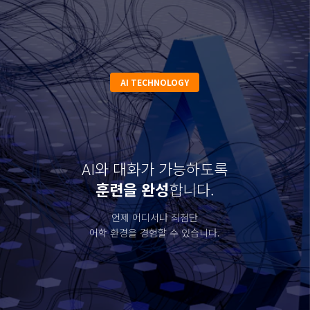
영어 하나 바꿨을 뿐인데,
전 과목 성적이 바뀝니다.
단순 공부가 아닌 '말하는
훈련'이 뇌를 깨웁니다.
AI TECHNOLOGY
✔
학습 자신감:
영어가 터지면 공부에 속도가 붙습
니다.
AI와 대화가 가능하도록
훈련을 완성
합니다.
언제 어디서나 최첨단
어학 환경을 경험할 수 있습니다.