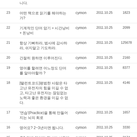
니다.
23
cymon
2011.10.25
1823
어떤 책으로 읽기를 해야하는
가?
22
cymon
2011.10.25
2099
기계적인 단어 암기 = 시간낭비
+ 돈낭비
21
cymon
2011.10.25
125678
항상 기뻐하라, 범사에 감사하
라, 쉬지말고 기도하라.
20
cymon
2011.10.25
2160
간절히 원하면 이루어진다.
19
cymon
2011.10.25
8377
영어를 할려면 어느정도 단어
를 알아야할까 ?
18
cymon
2011.10.25
4146
[탤런트코드]평범한 사람은 타
고난 유전자의 힘을 이길 수 없
고, 타고난 유전자는 끊임없는
노력과 좋은 환경을 이길 수 없
다.
17
cymon
2011.10.25
1657
'연습'(Practice)을 통해 만들어
지는 뇌의 회로
16
cymon
2011.10.25
3330
영어요? 2~3년이면 됩니다.