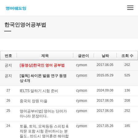
메뉴 건너뛰기
한국인영어공부법
번호
제목
글쓴이
날짜
조회 수
cymon
2017.06.05
262
공지
[동영상]한국인 영어 공부법
cymon
2015.05.29
525
공지
[필독] 싸이몬 발음 연구 동영
상 4개
27
cymon
2024.09.08
136
IELTS 말하기 시험 준비
26
cymon
2017.06.05
208
중국의 장원 마을
25
cymon
2017.06.05
252
영어공부비법] 영어는 단어가
아니라 문장이다.
24
cymon
2017.05.26
185
토플, 토익, 오픽등등 스피킹 &
작문 포함 시험 준비하시는 분
들도.. 반드시 영어훈련 해야합