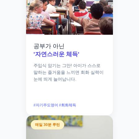
공부가 아닌
'자연스러운 체득'
주입식 암기는 그만! 아이가 스스로
말하는 즐거움을 느끼면 회화 실력이
눈에 띄게 늘어납니다.
#자기주도영어 #회화체득
매일 30분 루틴