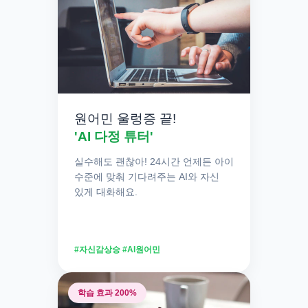
주입식 암기가 아닌
'소리 내어
말하는 습관'
이
아이의 생각을 깨웁니다.
원어민 울렁증 끝!
✔
자기주도 습관:
입이 터지는 순간, 스스로 공
'AI 다정 튜터'
부하는 재미를 느끼게 됩니다.
실수해도 괜찮아! 24시간 언제든 아이
수준에 맞춰 기다려주는 AI와 자신
있게 대화해요.
#자신감상승 #AI원어민
학습 효과 200%