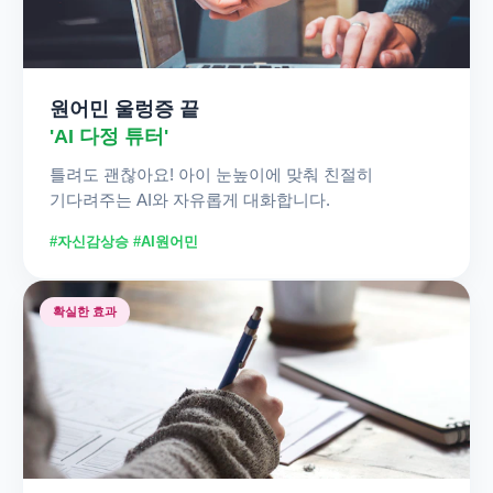
원어민 울렁증 끝
'AI 다정 튜터'
틀려도 괜찮아요! 아이 눈높이에 맞춰 친절히
기다려주는 AI와 자유롭게 대화합니다.
#자신감상승 #AI원어민
확실한 효과