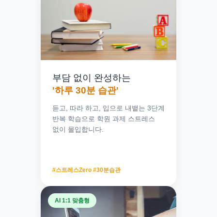
부담 없이 완성하는
'하루 30분 습관'
듣고, 따라 하고, 입으로 내뱉는 3단계
반복 학습으로 학원 과제 스트레스
없이 몰입합니다.
#스트레스Zero #30분습관
✨ 아이의 첫 학습 자신감
영어 하나 즐거워졌을 뿐인데,
AI 1:1 맞춤형
전 과목 공부에 자신감이 생깁니다.