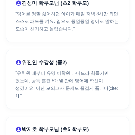
김성미 학부모님 (초2 학부모)
"영어를 정말 싫어하던 아이가 매일 저녁 8시만 되면
스스로 패드를 켜요. 입으로 중얼중얼 영어로 말하는
모습이 신기하고 놀랍습니다."
위진안 수강생 (중2)
"유치원 때부터 유명 어학원 다니느라 힘들기만
했는데, 낭독 훈련 5개월 만에 영어에 확신이
생겼어요. 이젠 모의고사 문제도 즐겁게 풉니다[cite:
1]."
박지호 학부모님 (초5 학부모)