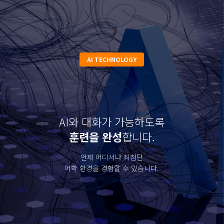
영어 하나 바꿨을 뿐인데,
전 과목 성적이 바뀝니다.
단순 공부가 아닌 '말하는
훈련'이 뇌를 깨웁니다.
AI TECHNOLOGY
✔
학습 자신감:
영어가 터지면 공부에 속도가 붙습
니다.
AI와 대화가 가능하도록
훈련을 완성
합니다.
언제 어디서나 최첨단
어학 환경을 경험할 수 있습니다.