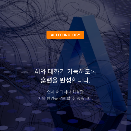
영어 하나 바꿨을 뿐인데,
전 과목 성적이 바뀝니다.
단순 공부가 아닌 '말하는
훈련'이 뇌를 깨웁니다.
AI TECHNOLOGY
✔
학습 자신감:
영어가 터지면 공부에 속도가 붙습
니다.
AI와 대화가 가능하도록
훈련을 완성
합니다.
언제 어디서나 최첨단
어학 환경을 경험할 수 있습니다.