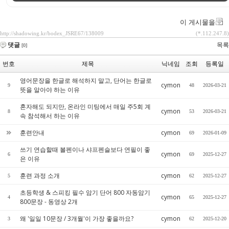
이 게시물을
http://shadowing.kr/bodex_JSRE67/138009
(*.112.247.8)
댓글
목록
[0]
번호
제목
닉네임
조회
등록일
영어문장을 한글로 해석하지 말고, 단어는 한글로
cymon
9
48
2026-03-21
뜻을 알아야 하는 이유
혼자해도 되지만, 온라인 미팅에서 매일 주5회 계
cymon
8
53
2026-03-21
속 참석해서 하는 이유
훈련안내
cymon
69
2026-01-09
쓰기 연습할때 볼펜이나 샤프펜슬보다 연필이 좋
cymon
6
69
2025-12-27
은 이유
훈련 과정 소개
cymon
5
62
2025-12-27
초등학생 & 스피킹 필수 암기 단어 800 자동암기
cymon
4
65
2025-12-27
800문장 - 동영상 2개
왜 '일일 10문장 / 3개월'이 가장 좋을까요?
cymon
3
62
2025-12-20