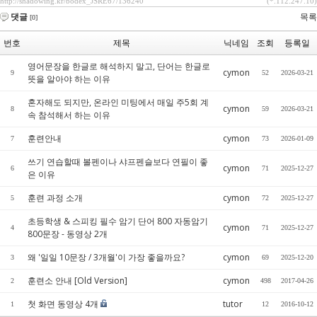
http://shadowing.kr/bodex_JSRE67/136240
(*.112.247.10)
댓글
목록
[0]
번호
제목
닉네임
조회
등록일
영어문장을 한글로 해석하지 말고, 단어는 한글로
cymon
9
52
2026-03-21
뜻을 알아야 하는 이유
혼자해도 되지만, 온라인 미팅에서 매일 주5회 계
cymon
8
59
2026-03-21
속 참석해서 하는 이유
훈련안내
cymon
7
73
2026-01-09
쓰기 연습할때 볼펜이나 샤프펜슬보다 연필이 좋
cymon
6
71
2025-12-27
은 이유
훈련 과정 소개
cymon
5
72
2025-12-27
초등학생 & 스피킹 필수 암기 단어 800 자동암기
cymon
4
71
2025-12-27
800문장 - 동영상 2개
왜 '일일 10문장 / 3개월'이 가장 좋을까요?
cymon
3
69
2025-12-20
훈련소 안내 [Old Version]
cymon
2
498
2017-04-26
첫 화면 동영상 4개
tutor
1
12
2016-10-12