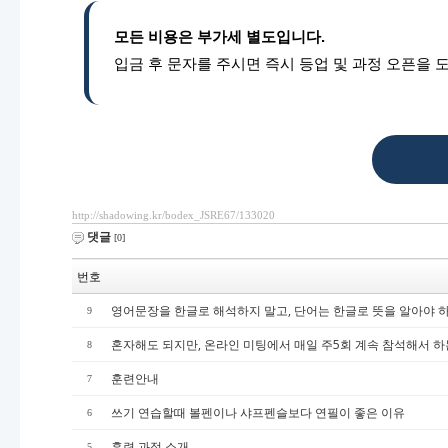
모든 비용은 부가세 별도입니다.
입금 후 문자를 주시면 즉시 등업 및 과정 오픈을 
http://shadowing.kr/bodex_JSRE67/133020
댓글
[0]
번호
영어문장을 한글로 해석하지 말고, 단어는 한글로 뜻을 알아야 
9
혼자해도 되지만, 온라인 미팅에서 매일 주5회 계속 참석해서 하
8
훈련안내
7
쓰기 연습할때 볼펜이나 샤프펜슬보다 연필이 좋은 이유
6
훈련 과정 소개
5