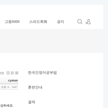
고등5000
스피드회화
공지
로그인
회원가입
한국인영어공부법
그인
cymon
훈련안내
조회 수 : 3447
결제
완성하세요.