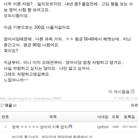
너무 이른 자랑? .. 일지모르지만.. 내년 중3 졸업전에.. 고딩 형들 보는 수
능 영어 시험 함 보려고요..
모의시험이요..
지금 기분으로는 100점 나올거같아요.
영어서당때문에.. 다른 과목 거의.. ㅎㅎ 평균 50-60에서 헤멧는데.. 지난
중간고사.. 평균 90점 나왔어요.
죽이죠?
지금부터.. 아니 이미 오래전부터.. 영어서당 엄청 자랑하고 댕겨요..
사실 자랑하고 싶지는 않아요.. 나만 알고 싶어서..
그래도 자랑하고댕길께요..
느낌아니까~~
이 게시물을
http://shadowing.kr/ss_whatothersay/18001
(*.240.181.212)
댓글
목록
[0]
번호
제목
닉네임
조회
등록일
동백 ㅈㅎ + ㅈㅎ 엄마의 카톡 캡처
cymon
5
5080
2017-06-09
반가운 후기네요.. 초딩인데 몇달만에 학원에서 상