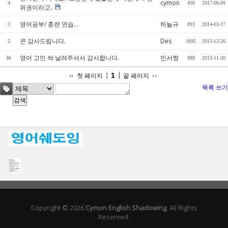
cymon
4
439
2017-06-09
위권이라고..
영어공부/ 훈련 연습...
하늘규
3
893
2014-03-17
큰 감사드립니다.
Des
2
1695
2013-12-26
영어 고민 싹 날려주셔서 감사합니다.
민서짱
988
2013-11-30
1
첫 페이지
끝 페이지
목록
쓰기
Copyright © 2026
Cymon English Shadowing
. All Rights
Reserved.