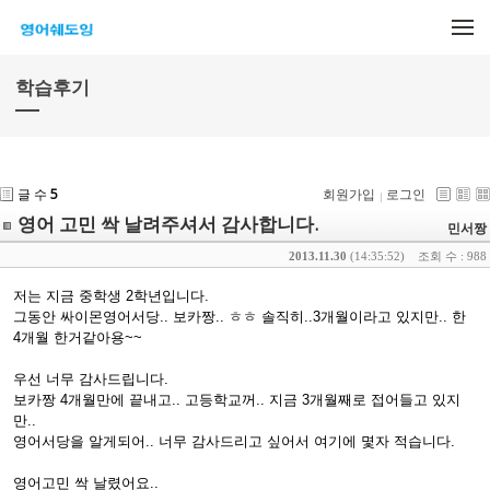
메뉴 건너뛰기
학습후기
글 수
5
회원가입
로그인
영어 고민 싹 날려주셔서 감사합니다.
민서짱
2013.11.30
(14:35:52)
조회 수 : 988
저는 지금 중학생 2학년입니다.
그동안 싸이몬영어서당.. 보카짱.. ㅎㅎ 솔직히..3개월이라고 있지만.. 한
4개월 한거같아용~~
우선 너무 감사드립니다.
보카짱 4개월만에 끝내고.. 고등학교꺼.. 지금 3개월째로 접어들고 있지
만..
영어서당을 알게되어.. 너무 감사드리고 싶어서 여기에 몇자 적습니다.
영어고민 싹 날렸어요..