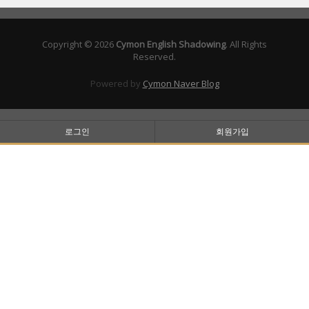
Copyright © 2026
Cymon English Shadowing
. All Rights
Reserved.
Powered by
Cymon Naver Blog
로그인
회원가입