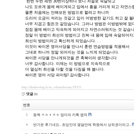
한번 두번 세번 30번이상하다 보니 저절로 숙달되고
나도 모르게 몸에 베이게되고 입에서 흥을 거리게 되고 자연스럽
물론 처음에는 안해보든 방법으로 할려고 하니까
도리어 오금이 저리는 것같고 입이 어벙벙한 같기도 하고 잘 
너무 지겹고 힘든것 같았습니다. 그러나 방법은 이방법밖에 없
점점 몸에 베이고 익숙하게 되어지고 자연스러워지는 것 같습
정말 이 방법이 최선의 방법이고 진짜 내 몸에 입에 숙달되어지
최선의 방법이라고 확신하게 되었습니다. . .
이것이 싸이몬 영어서당을 만나서 훈련 연습방법을 적용해서
그대로 하니까 정말 되어지는 것을 느끼게 되었습니다.
싸이몬 서당을 만나게되것을 큰 축복이라 생각합니다
너무 감사합니다. 이제는 이 방법으로 지속적으로
더 열심히 최선을 다할 것을 다짐을 해 봅니다.
싸이몬 영어 서당 파이팅! 감사합니다.
http://shadowing.kr/ss_whatothersay/18321
댓글
[0]
번호
동백 ㅈㅎ + ㅈㅎ 엄마의 카톡 캡처
5
반가운 후기네요.. 초딩인데 몇달만에 학원에서 상위권이라고..
4