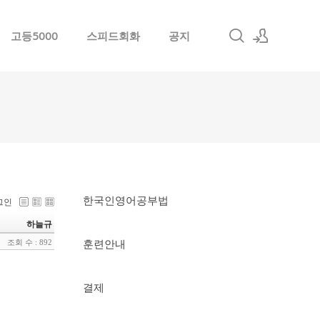
고등5000
스피드회화
공지
로그인
회원가입
한국인영어공부법
그인
하늘규
훈련안내
조회 수 : 892
결제