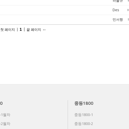
하늘규
Des
1
민서짱
1
첫 페이지
끝 페이지
0
중등1800
-1월차
중등1800-1
-2월차
중등1800-2