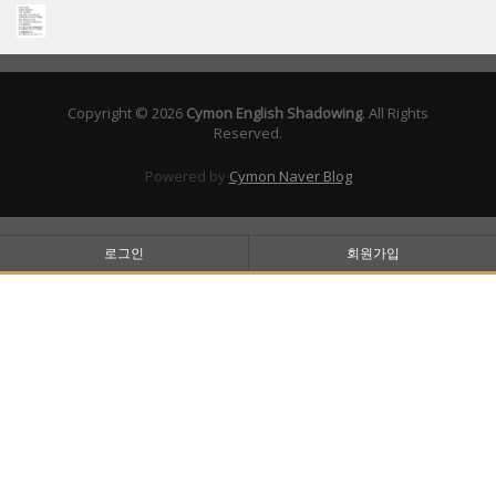
Copyright © 2026
Cymon English Shadowing
. All Rights
Reserved.
Powered by
Cymon Naver Blog
로그인
회원가입