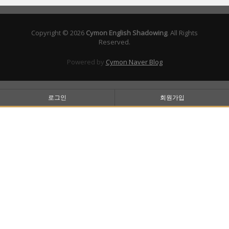
Copyright © 2026
Cymon English Shadowing
. All Rights
Reserved.
Powered by
Cymon Naver Blog
로그인
회원가입