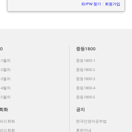
ID/PW 찾기
|
회원가입
0
중등1800
-1월차
중등1800-1
-2월차
중등1800-2
-3월차
중등1800-3
-4월차
중등1800-4
-5월차
중등1800-5
회화
공지
스피드회화
한국인영어공부법
스피드회화
훈련안내