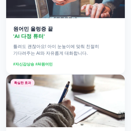
원어민 울렁증 끝
'AI 다정 튜터'
틀려도 괜찮아요! 아이 눈높이에 맞춰 친절히
기다려주는 AI와 자유롭게 대화합니다.
#자신감상승 #AI원어민
확실한 효과