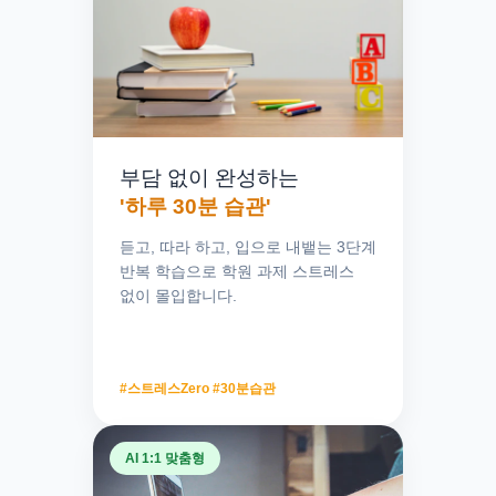
부담 없이 완성하는
'하루 30분 습관'
듣고, 따라 하고, 입으로 내뱉는 3단계
반복 학습으로 학원 과제 스트레스
없이 몰입합니다.
#스트레스Zero #30분습관
✨ 아이의 첫 학습 자신감
영어 하나 즐거워졌을 뿐인데,
AI 1:1 맞춤형
전 과목 공부에 자신감이 생깁니다.