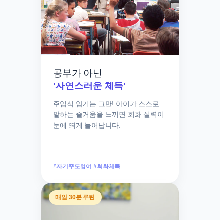
공부가 아닌
'자연스러운 체득'
주입식 암기는 그만! 아이가 스스로
말하는 즐거움을 느끼면 회화 실력이
눈에 띄게 늘어납니다.
#자기주도영어 #회화체득
매일 30분 루틴