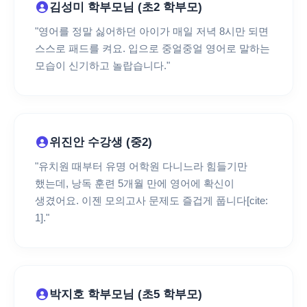
김성미 학부모님 (초2 학부모)
"영어를 정말 싫어하던 아이가 매일 저녁 8시만 되면
스스로 패드를 켜요. 입으로 중얼중얼 영어로 말하는
모습이 신기하고 놀랍습니다."
위진안 수강생 (중2)
"유치원 때부터 유명 어학원 다니느라 힘들기만
했는데, 낭독 훈련 5개월 만에 영어에 확신이
생겼어요. 이젠 모의고사 문제도 즐겁게 풉니다[cite:
1]."
박지호 학부모님 (초5 학부모)